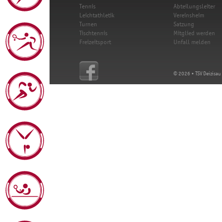
Tennis
Abteilungsleiter
Leichtathletik
Vereinsheim
Turnen
Satzung
Tischtennis
Mitglied werden
Freizeitsport
Unfall melden
© 2026 • TSV Deizisau 