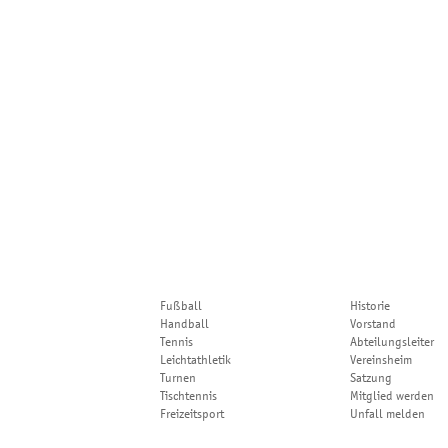
Direkt zu...
Der TSV Deizisau
Fußball
Historie
Handball
Vorstand
Tennis
Abteilungsleiter
Leichtathletik
Vereinsheim
Turnen
Satzung
Tischtennis
Mitglied werden
Freizeitsport
Unfall melden